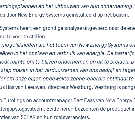
rzamingsplannen en het uitbouwen van hun onderneming.
eeds door New Energy Systems geïnstalleerd op het bassin.
Systems heeft een grondige analyse uitgevoerd naar de e
g te voor te stellen.
de mogelijkheden die het team van New Energy Systems o
ëren in het opslaan en verbruik van energie. De batterij
edt ruimte om te blijven ondernemen en uit te breiden. D
stap maken in het verduurzamen van ons bedrijf en tegel
ier om onze eigen opgewekte zonne-energie optimaal te 
us Bas van Leeuwen, directeur Westburg. Westburg is aange
co Eurelings en accountmanager Bart Faas van New Energy 
tterijopslagsysteem. Beide heren bezochten de productieli
nties van SOFAR en hun toeleveranciers.