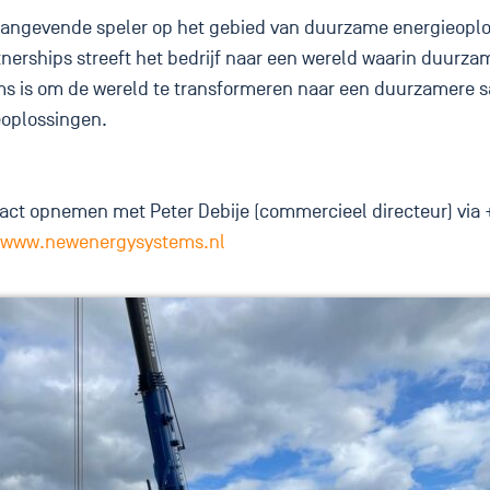
aangevende speler op het gebied van duurzame energieoplo
tnerships streeft het bedrijf naar een wereld waarin duurza
s is om de wereld te transformeren naar een duurzamere 
eoplossingen.
act opnemen met Peter Debije (commercieel directeur) via +
www.newenergysystems.nl