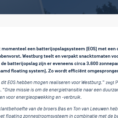
 momenteel een batterijopslagsysteem (EOS) met een 
ubbenvorst. Westburg teelt en verpakt snacktomaten v
t de batterijopslag zijn er eveneens circa 3.600 zonnep
amd floating system). Zo wordt efficiënt omgesprong
 dit EOS hebben mogen realiseren voor Westburg.
” zegt 
. “
Onze missie is om de energietransitie naar een duurz
den voor energieopwekking en -verbruik.
 klantbehoefte van de broers Bas en Ton van Leeuwen he
et floating zonnestroomsysteem in combinatie met de bat