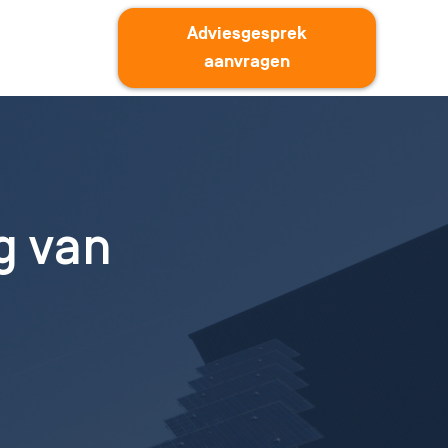
Adviesgesprek
aanvragen
g van