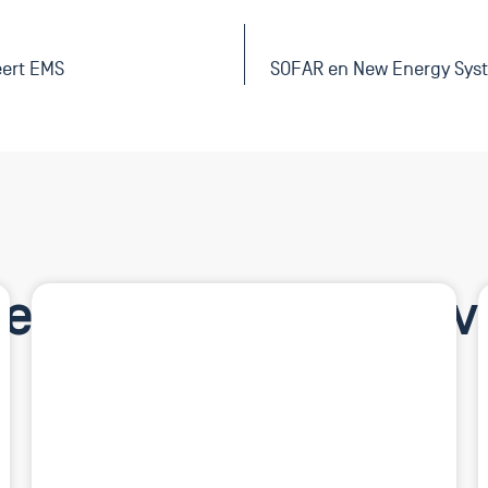
eert EMS
SOFAR en New Energy Sys
ressante artikelen v