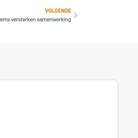
VOLGENDE
tems versterken samenwerking
oor u