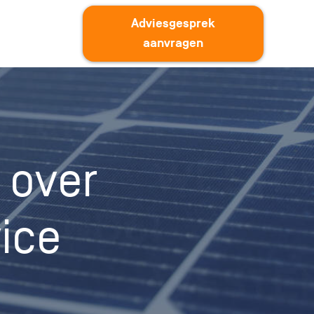
Adviesgesprek
aanvragen
 over
ice